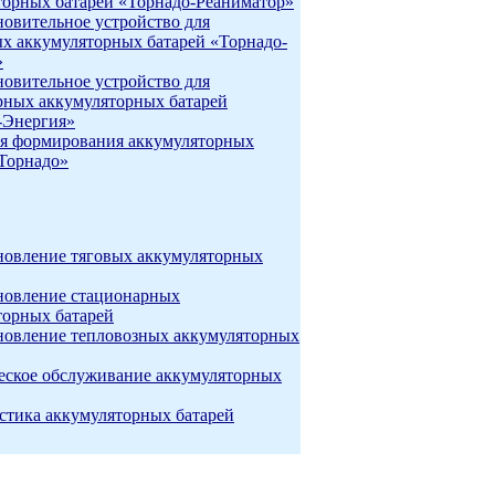
торных батарей «Торнадо-Реаниматор»
новительное устройство для
ых аккумуляторных батарей «Торнадо-
»
новительное устройство для
рных аккумуляторных батарей
-Энергия»
я формирования аккумуляторных
«Торнадо»
новление тяговых аккумуляторных
новление стационарных
торных батарей
новление тепловозных аккумуляторных
еское обслуживание аккумуляторных
стика аккумуляторных батарей