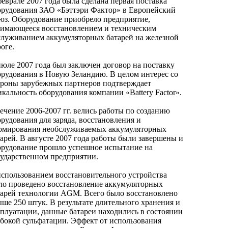
еврале 2007 года была сделана первая поставка
орудования ЗАО «Бэттэри Фактор» в Европейский
юз. Оборудование приобрело предприятие,
нимающееся восстановлением и техническим
служиванием аккумуляторных батарей на железной
оге.
июле 2007 года был заключен договор на поставку
орудования в Новую Зеландию. В целом интерес со
ороны зарубежных партнеров подтверждает
кальность оборудования компании «Battery Factor».
ечение 2006-2007 гг. велись работы по созданию
рудования для заряда, восстановления и
рмирования необслуживаемых аккумуляторных
тарей. В августе 2007 года работы были завершены и
орудование прошло успешное испытание на
сударственном предприятии.
использованием восстановительного устройства
ло проведено восстановление аккумуляторных
тарей технологии AGM. Всего было восстановлено
ыше 250 штук. В результате длительного хранения и
сплуатации, данные батареи находились в состоянии
убокой сульфатации. Эффект от использования