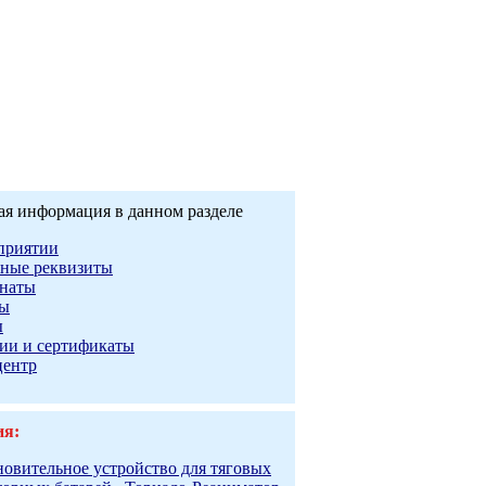
ая информация в данном разделе
приятии
ные реквизиты
наты
ты
ы
ии и сертификаты
центр
ия:
новительное устройство для тяговых