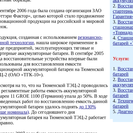
аккумуля
2.
Восста
сентябре 2006 года была создана организация ЗАО
стартерн
эттэри Фактор», целью которой стало продвижение
Гарантия
новационной продукции на российский и мировой
3.
Восста
нок.
стациона
«Торнадо
одукция, созданная с использованием
резонансно-
4.
Станци
нной технологии
, нашла широкое применение в
батарей 
еде предприятий, эксплуатирующих тяговые и
артерные аккумуляторные батареи. В сентябре 2005
да восстановительные устройства впервые были
Услуги:
пользованы для восстановления емкости
1.
Восста
ационарной аккумуляторной батареи на Тюменской
батарей
Ц-2 (ОАО «ТГК-10»).
2.
Восста
аккумуля
 смотря на то, что на Тюменской ТЭЦ-2 проводились
3.
Восста
е регламентные работы емкость аккумуляторной
батарей
тареи 11 GROE 1100 (Германия) упала до 50%. В ходе
4.
Технич
оведенных работ по восстановлению емкость данной
батарей
кумуляторной батареи удалось поднять
до 130%
5.
Диагно
ыше номинала)
. До сегодняшнего дня
кумуляторная батарея на Тюменской ТЭЦ-2 работает
правно.