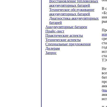
Восстановление тепловозных
аккумуляторных батарей
В 
Техническое обслуживание
«Б
аккумуляторных батарей
ин
Диагностика аккумуляторных
ры
батарей
Аккумуляторные батареи
Пр
Прайс-лист
ио
Практические аспекты
ср
Технические аспекты
ст
Специальные предложения
го
Дилерам
ис
Запрос
ст
ТЭ
Не
вс
ба
пр
ак
(в
ак
ис