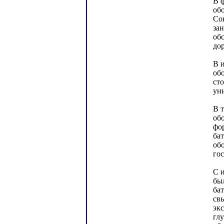
В ф
об
Со
за
об
дор
В 
об
ст
уни
В т
обо
фо
ба
об
го
С 
бы
ба
св
эк
гл