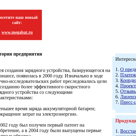
осетите наш новый
сайт:
www.megabat.ru
тория предприятия
Интересн
1.
О пред
ея создания зарядного устройства, базирующегося на
2.
Платеж
онансе, появилась в 2000 году. Изначально в ходе
3.
Коорди
учно-исследовательских работ преследовались цели
4.
Проек
 созданию более эффективного скоростного
5.
Отзыв
рядного устройства со следующими
6.
Лиценз
рактеристиками:
7.
Пресс-
еньшее время заряда аккумуляторной батареи;
окращение затрат на электроэнергию.
Продукц
2002 году был получен первый патент на
обретение, а в 2004 году были выпущены первые
1.
Восста
ытные образцы.