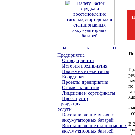
П
Ис
Предприятие
О предприятии
История предприятия
Ид
Платежные реквизиты
рез
Координаты
на
Проекты предприятия
по
Отзывы клиентов
за
Лицензии и сертификаты
ха
Пресс-центр
Продукция
- м
Услуги
- с
Восстановление тяговых
аккумуляторных батарей
В 
Восстановление стационарных
из
аккумуляторных батарей
оп