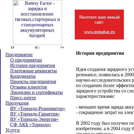
Посетите наш новый
сайт:
www.megabat.ru
История предприятия
Предприятие
О предприятии
История предприятия
Идея создания зарядного ус
Платежные реквизиты
резонансе, появилась в 2000
Координаты
научно-исследовательских 
Проекты предприятия
по созданию более эффекти
Отзывы клиентов
зарядного устройства со с
Лицензии и сертификаты
характеристиками:
Пресс-центр
Продукция
- меньшее время заряда акк
ВУ «Торнадо-Реаниматор»
- сокращение затрат на эле
ВУ «Торнадо-Гарантия»
ВУ «Торнадо-Энергия»
В 2002 году был получен п
СФ АКБ «Торнадо»
изобретение, а в 2004 год
Услуги
опытные образцы.