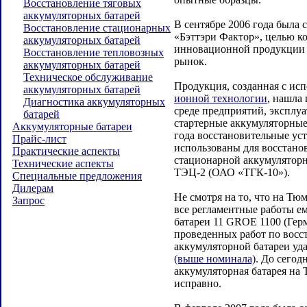
Восстановление тяговых
аккумуляторных батарей
В сентябре 2006 года была 
Восстановление стационарных
«Бэттэри Фактор», целью к
аккумуляторных батарей
инновационной продукции 
Восстановление тепловозных
рынок.
аккумуляторных батарей
Техническое обслуживание
Продукция, созданная с ис
аккумуляторных батарей
ионной технологии
, нашла
Диагностика аккумуляторных
среде предприятий, эксплу
батарей
стартерные аккумуляторные 
Аккумуляторные батареи
года восстановительные ус
Прайс-лист
использованы для восстано
Практические аспекты
стационарной аккумуляторн
Технические аспекты
ТЭЦ-2 (ОАО «ТГК-10»).
Специальные предложения
Дилерам
Не смотря на то, что на Т
Запрос
все регламентные работы е
батареи 11 GROE 1100 (Герм
проведенных работ по восс
аккумуляторной батареи уд
(выше номинала)
. До сегод
аккумуляторная батарея на
исправно.