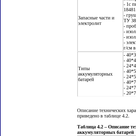
- 1с 
18481
- гру
Запасные части и
ТУ 38
электролит
- про
- изо
- изо
- эле
г/см 
- 40*
- 40*
- 24*
Типы
- 40*
аккумуляторных
- 24*
батарей
- 40*
- 24*
- 20*
Описание технических хара
приведено в таблице 4.2.
Таблица 4.2 – Описание т
аккумуляторных батарей