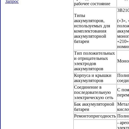
Запрос
рабочее состояние
3В210
Типы
аккумуляторов,
(«3», 
используемых для
полож
комплектования
аккум
аккумуляторной
моноп
батареи
«210»
номин
Тип положительных
и отрицательных
Моно
электродов
аккумуляторов
Корпуса и крышки
Полип
аккумуляторов
соеди
Соединение в
С по
последовательную
пере
электрическую сеть
Бак аккумуляторной
Метал
батареи
кисло
Ремонтопригодность
Полн
- аре
элект