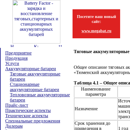
Посетите наш новый
сайт:
www.megabat.ru
Тяговые аккумуляторные 
Предприятие
Продукция
Услуги
Общее описание тяговых а
Аккумуляторные батареи
«Тюменский аккумуляторный
Тяговые аккумуляторные
батареи
Таблица 4.1 – Общее опи
Стационарные
Наименование
аккумуляторные батареи
параметра
Тепловозные аккумуляторные
батареи
Источ
Прайс-лист
машин
Назначение
Практические аспекты
элект
Технические аспекты
транс
Специальные предложения
Срок хранения до
Дилерам
приведения в
1 год