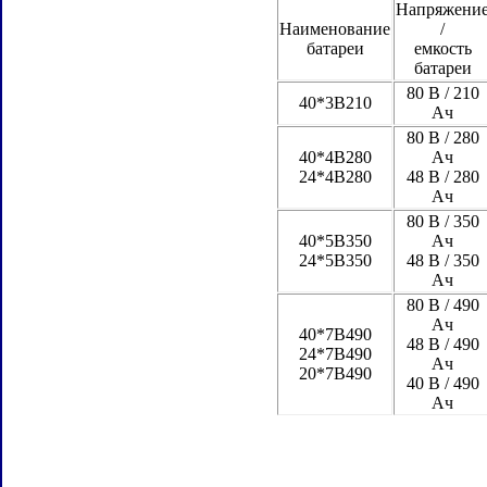
Напряжени
Наименование
/
батареи
емкость
батареи
80 В / 210
40*3В210
Ач
80 В / 280
40*4В280
Ач
24*4В280
48 В / 280
Ач
80 В / 350
40*5В350
Ач
24*5В350
48 В / 350
Ач
80 В / 490
Ач
40*7В490
48 В / 490
24*7В490
Ач
20*7В490
40 В / 490
Ач